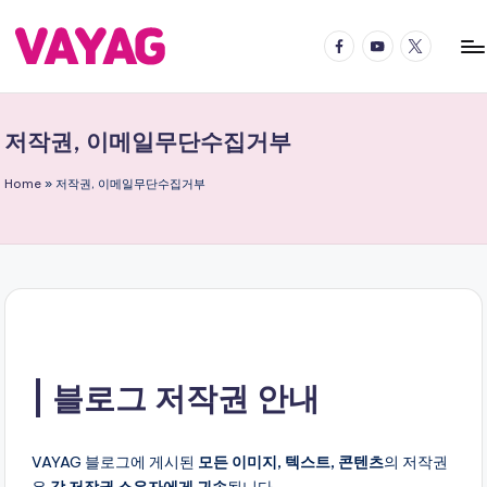
Facebook
YouTube
Twitter
Skip
to
V
국
content
내
A
국
저작권, 이메일무단수집거부
Y
외
어
A
Home
»
저작권, 이메일무단수집거부
디
G
든
여
여
행
행
의
블
즐
거
로
움
블로그 저작권 안내
그
을
2
배
VAYAG 블로그에 게시된
모든 이미지, 텍스트, 콘텐츠
의 저작권
로