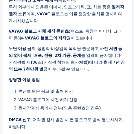
은
각 저작권 소유자에게 귀속
됩니다.
만
특히 외부에서 인용된 이미지, 인포그래픽, 표, 차트 등은
원저작
들
권자 소유
이며, VAYAG 블로그는 이를 정당한 출처를 명시하여
어
게시하겠습니다.
드
VAYAG 블로그 자체 제작 콘텐츠
(텍스트, 독창적 이미지, 그래
리
픽 등)는
VAYAG 블로그의 저작권
이 있습니다.
는
블
무단 이용 금지
: 상업적·비상업적 목적을 불문하고
사전 서면 동
로
의 없이 복제, 배포, 전송, 2차 가공, 공개
를 엄격히 금지합니다.
그
저작권법 제136조(저작권 침해의 형사처벌)에 따라
최대 7년 징
라
역 또는 7천만원 벌금
이 부과될 수 있습니다.
이
정당한 이용 방법
프
콘텐츠 원문 링크 및 출처 명시
VAYAG 블로그에 사전 허가 신청
원저작권자 동의서 첨부(인용 콘텐츠인 경우)
DMCA 신고
: 저작권 침해 발견 시 본 블로그로 공식 통보하시기
바랍니다.