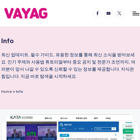
Facebook
YouTube
Twitter
Skip
to
V
국
content
내
A
국
Info
Y
외
어
A
최신 업데이트, 필수 가이드, 유용한 정보를 통해 최신 소식을 받아보세
디
요. 인기 주제와 사용법 튜토리얼부터 중요 공지 및 전문가 조언까지, 여
G
든
러분이 앞서 나갈 수 있도록 신뢰할 수 있는 정보를 제공합니다. 지식은
여
여
힘입니다. 지금 바로 탐색을 시작하세요.
행
행
의
Home
»
Info
블
즐
거
로
움
그
을
2
배
로