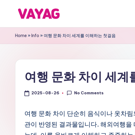
Skip
V
국
to
내
content
A
Home
»
Info
»
여행 문화 차이 세계를 이해하는 첫걸음
국
Y
외
어
A
디
여행 문화 차이 세계
G
든
여
여
No Comments
2025-08-26
행
행
의
블
즐
여행 문화 차이 단순히 음식이나 옷차림의
거
관이 반영된 결과물입니다. 해외여행을 
로
움