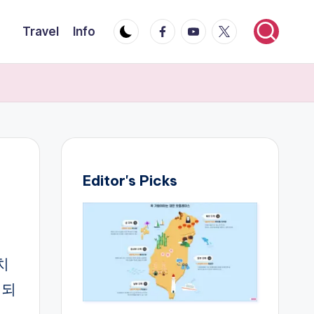
Facebook
YouTube
Twitter
Travel
Info
Editor's Picks
치
 되