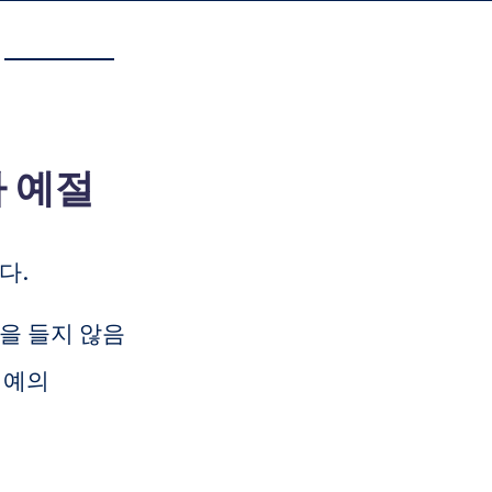
사 예절
다.
을 들지 않음
 예의