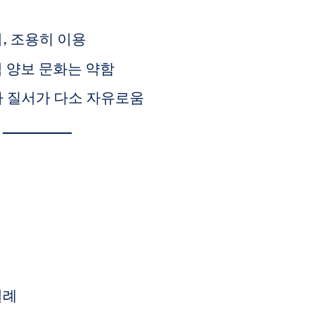
지, 조용히 이용
석 양보 문화는 약함
차 질서가 다소 자유로움
실례