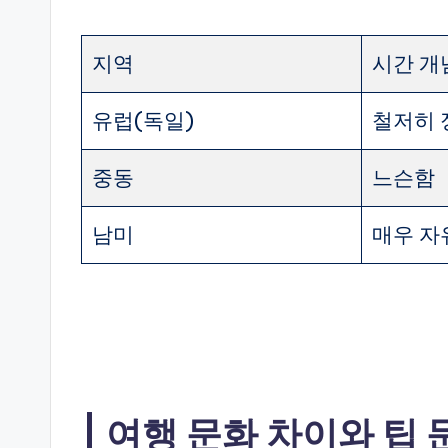
지역
시간 개
유럽(독일)
철저히 
중동
느슨함
남미
매우 자
여행 문화 차이와 팁 