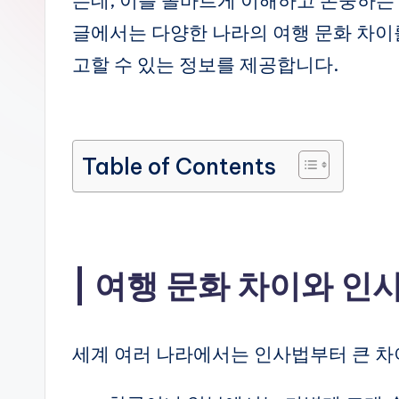
는데, 이를 올바르게 이해하고 존중하는
그
을
글에서는 다양한 나라의 여행 문화 차이
2
배
고할 수 있는 정보를 제공합니다.
로
만
들
Table of Contents
어
드
리
는
블
여행 문화 차이와 인
로
그
라
세계 여러 나라에서는 인사법부터 큰 차
이
프