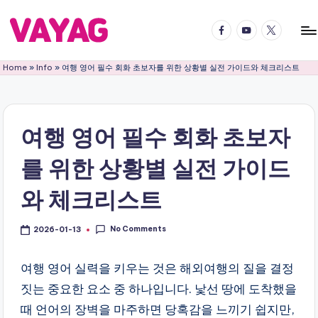
Facebook
YouTube
Twitter
Skip
to
V
국
content
Home
»
Info
»
여행 영어 필수 회화 초보자를 위한 상황별 실전 가이드와 체크리스트
내
A
국
Y
외
어
A
여행 영어 필수 회화 초보자
디
G
든
를 위한 상황별 실전 가이드
여
여
행
행
와 체크리스트
의
블
즐
No Comments
2026-01-13
거
로
움
그
을
여행 영어 실력을 키우는 것은 해외여행의 질을 결정
2
짓는 중요한 요소 중 하나입니다. 낯선 땅에 도착했을
배
때 언어의 장벽을 마주하면 당혹감을 느끼기 쉽지만,
로