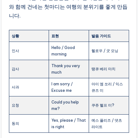
와 함께 건네는 첫마디는 여행의 분위기를 좋게 만듭
니다.
상황
표현
발음 가이드
Hello / Good
인사
헬로우 / 굿 모닝
morning
Thank you very
감사
땡큐 베리 마치
much
I am sorry /
아이 엠 쏘리 / 익스
사과
Excuse me
큐즈 미
Could you help
요청
쿠쥬 헬프 미?
me?
Yes, please / That
예스 플리즈 / 댓츠
동의
is right
라이트