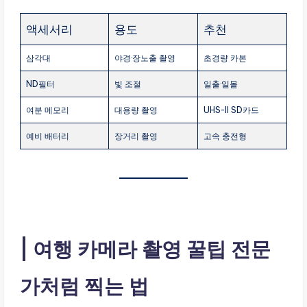
액세서리
용도
추천
삼각대
야경·장노출 촬영
초경량 카본
ND필터
빛 조절
일출·일몰
여분 메모리
대용량 촬영
UHS-II SD카드
예비 배터리
장거리 촬영
고속 충전형
여행 카메라 촬영 꿀팁 전문
가처럼 찍는 법