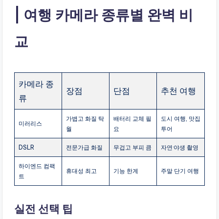
여행 카메라 종류별 완벽 비
교
카메라 종
장점
단점
추천 여행
류
가볍고 화질 탁
배터리 교체 필
도시 여행, 맛집
미러리스
월
요
투어
DSLR
전문가급 화질
무겁고 부피 큼
자연·야생 촬영
하이엔드 컴팩
휴대성 최고
기능 한계
주말 단기 여행
트
실전 선택 팁