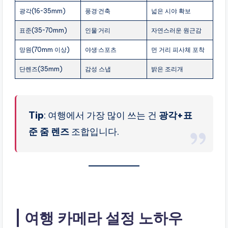
광각(16~35mm)
풍경·건축
넓은 시야 확보
표준(35~70mm)
인물·거리
자연스러운 원근감
망원(70mm 이상)
야생·스포츠
먼 거리 피사체 포착
단렌즈(35mm)
감성 스냅
밝은 조리개
Tip
: 여행에서 가장 많이 쓰는 건
광각+표
준 줌 렌즈
조합입니다.
여행 카메라 설정 노하우