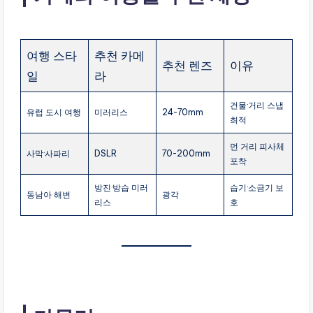
여행 스타
추천 카메
추천 렌즈
이유
일
라
건물·거리 스냅
유럽 도시 여행
미러리스
24-70mm
최적
먼 거리 피사체
사막·사파리
DSLR
70-200mm
포착
방진·방습 미러
습기·소금기 보
동남아 해변
광각
리스
호