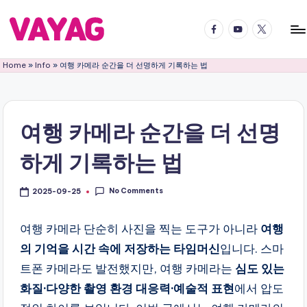
Facebook
YouTube
Twitter
Skip
to
V
국
content
Home
»
Info
»
여행 카메라 순간을 더 선명하게 기록하는 법
내
A
국
Y
외
어
A
여행 카메라 순간을 더 선명
디
G
든
하게 기록하는 법
여
여
행
행
의
No Comments
2025-09-25
블
즐
거
여행 카메라 단순히 사진을 찍는 도구가 아니라
여행
로
움
의 기억을 시간 속에 저장하는 타임머신
입니다. 스마
그
을
트폰 카메라도 발전했지만, 여행 카메라는
심도 있는
2
배
화질·다양한 촬영 환경 대응력·예술적 표현
에서 압도
로