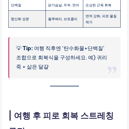
단백질
닭가슴살, 두부, 연어
손상된 근육 회복
면역 강화, 피로 물질
항산화 성분
블루베리, 브로콜리
제거
💡
Tip:
여행 직후엔 ‘탄수화물+단백질’
조합으로 회복식을 구성하세요. 예) 귀리
죽 + 삶은 달걀
여행 후 피로 회복 스트레칭