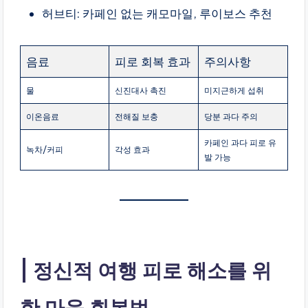
허브티: 카페인 없는 캐모마일, 루이보스 추천
음료
피로 회복 효과
주의사항
물
신진대사 촉진
미지근하게 섭취
이온음료
전해질 보충
당분 과다 주의
카페인 과다 피로 유
녹차/커피
각성 효과
발 가능
정신적 여행 피로 해소를 위
한 마음 회복법