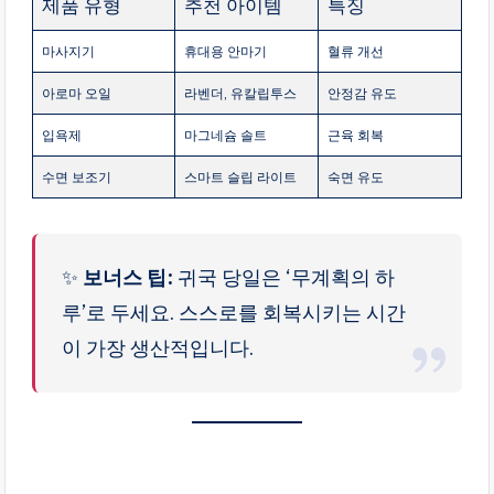
제품 유형
추천 아이템
특징
마사지기
휴대용 안마기
혈류 개선
아로마 오일
라벤더, 유칼립투스
안정감 유도
입욕제
마그네슘 솔트
근육 회복
수면 보조기
스마트 슬립 라이트
숙면 유도
✨
보너스 팁:
귀국 당일은 ‘무계획의 하
루’로 두세요. 스스로를 회복시키는 시간
이 가장 생산적입니다.