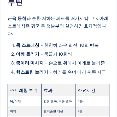
루틴
근육 뭉침과 순환 저하는 피로를 배가시킵니다. 아래
스트레칭은 귀국 후 첫날부터 실천하면 효과적입니
다.
목 스트레칭
– 천천히 좌우 회전, 10회 반복
어깨 돌리기
– 둥글게 10회씩
종아리 마사지
– 손으로 위에서 아래로 눌러줌
햄스트링 늘리기
– 허리를 숙여 다리 뒤쪽 자극
스트레칭 부위
효과
소요시간
목/어깨
긴장 완화, 두통 완화
5분
하체
혈액순환 개선
7분