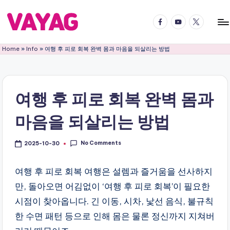
Facebook
YouTube
Twitter
Skip
to
V
국
content
Home
»
Info
»
여행 후 피로 회복 완벽 몸과 마음을 되살리는 방법
내
A
국
Y
외
어
A
여행 후 피로 회복 완벽 몸과
디
G
든
마음을 되살리는 방법
여
여
행
행
의
No Comments
2025-10-30
블
즐
거
여행 후 피로 회복 여행은 설렘과 즐거움을 선사하지
로
움
만, 돌아오면 어김없이 ‘여행 후 피로 회복’이 필요한
그
을
시점이 찾아옵니다. 긴 이동, 시차, 낯선 음식, 불규칙
2
배
한 수면 패턴 등으로 인해 몸은 물론 정신까지 지쳐버
로