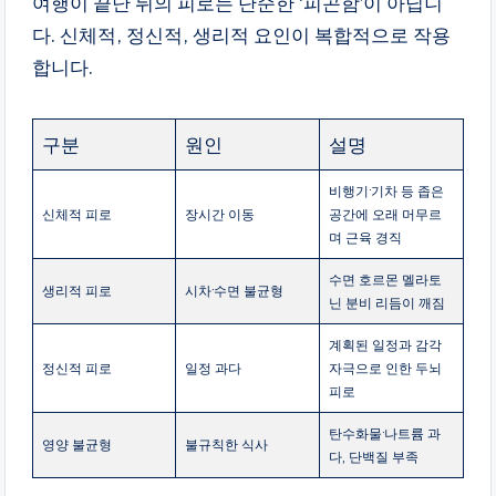
여행이 끝난 뒤의 피로는 단순한 ‘피곤함’이 아닙니
다. 신체적, 정신적, 생리적 요인이 복합적으로 작용
합니다.
구분
원인
설명
비행기·기차 등 좁은
신체적 피로
장시간 이동
공간에 오래 머무르
며 근육 경직
수면 호르몬 멜라토
생리적 피로
시차·수면 불균형
닌 분비 리듬이 깨짐
계획된 일정과 감각
정신적 피로
일정 과다
자극으로 인한 두뇌
피로
탄수화물·나트륨 과
영양 불균형
불규칙한 식사
다, 단백질 부족