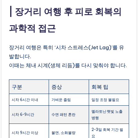
장거리 여행 후 피로 회복의
과학적 접근
장거리 여행은 특히 ‘시차 스트레스(Jet Lag)’를 유
발합니다.
이때는 체내 시계(생체 리듬)를 다시 맞춰야 합니다.
구분
증상
회복 팁
시차 6시간 이내
가벼운 졸림
일정 조정 불필요
멜라토닌·햇빛 노출
시차 6~9시간
수면 패턴 혼란
병행
2~3일 회복 기간 필
시차 9시간 이상
불면, 소화불량
요