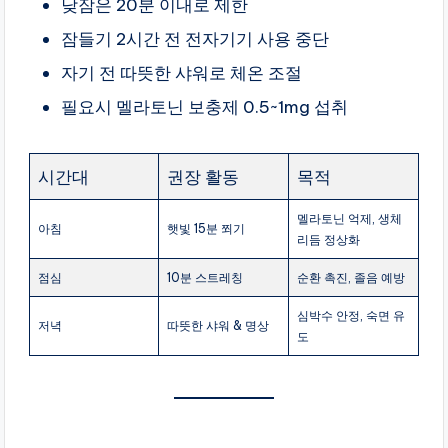
낮잠은 20분 이내로 제한
잠들기 2시간 전 전자기기 사용 중단
자기 전 따뜻한 샤워로 체온 조절
필요시 멜라토닌 보충제 0.5~1mg 섭취
시간대
권장 활동
목적
멜라토닌 억제, 생체
아침
햇빛 15분 쬐기
리듬 정상화
점심
10분 스트레칭
순환 촉진, 졸음 예방
심박수 안정, 숙면 유
저녁
따뜻한 샤워 & 명상
도