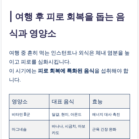
여행 후 피로 회복을 돕는 음
식과 영양소
여행 중 흔히 먹는 인스턴트나 외식은 체내 염분을 높
이고 피로를 심화시킵니다.
이 시기에는
피로 회복에 특화된 음식
을 섭취해야 합
니다.
영양소
대표 음식
효능
비타민 B군
달걀, 현미, 아몬드
에너지 대사 촉진
바나나, 시금치, 아보
마그네슘
근육 긴장 완화
카도