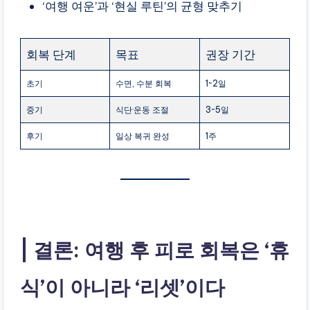
‘여행 여운’과 ‘현실 루틴’의 균형 맞추기
회복 단계
목표
권장 기간
초기
수면, 수분 회복
1~2일
중기
식단·운동 조절
3~5일
후기
일상 복귀 완성
1주
결론: 여행 후 피로 회복은 ‘휴
식’이 아니라 ‘리셋’이다