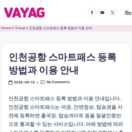
Facebook
YouTube
Twitter
Skip
to
V
국
content
Home
»
Travel
»
인천공항 스마트패스 등록 방법과 이용 안내
내
A
국
Y
외
어
A
인천공항 스마트패스 등록
디
G
든
방법과 이용 안내
여
여
행
행
의
No Comments
2026-04-13
블
즐
거
인천공항 스마트패스 등록 방법과 이용 안내입니다.
로
움
인천공항 스마트패스는 여권, 안면정보, 탑승권을 사
그
을
전에 등록하면 출국장, 탑승게이트 등을 얼굴인증만
2
배
으로 통과할 수 있는 서비스입니다. 아래 방법에 따라
로