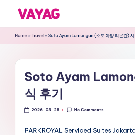
Skip
V
국
to
내
content
A
Home
»
Travel
»
Soto Ayam Lamongan (소토 아얌 리몬간) 
국
Y
외
어
A
디
Soto Ayam Lamo
G
든
여
여
식 후기
행
행
의
No Comments
2026-03-28
블
즐
거
로
움
PARKROYAL Serviced Suites Jak