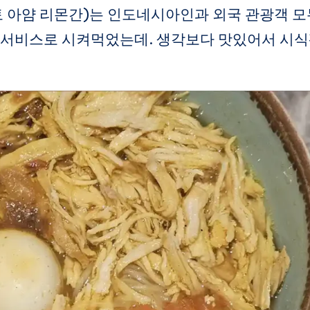
 (소토 아얌 리몬간)는 인도네시아인과 외국 관광객 
룸서비스로 시켜먹었는데. 생각보다 맛있어서 시