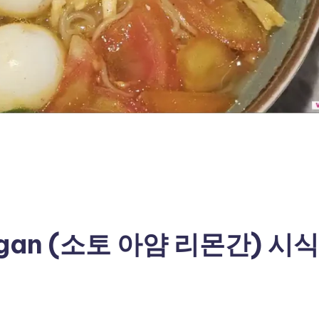
ngan (소토 아얌 리몬간) 시식