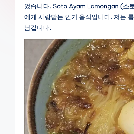
그
을
었습니다. Soto Ayam Lamongan
2
에게 사랑받는 인기 음식입니다. 저는 
배
남깁니다.
로
만
들
어
드
리
는
블
로
그
라
이
프