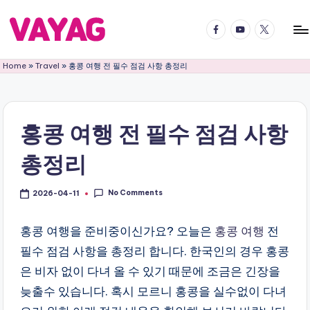
Facebook
YouTube
Twitter
Skip
to
V
국
content
Home
»
Travel
»
홍콩 여행 전 필수 점검 사항 총정리
내
A
국
Y
외
어
A
홍콩 여행 전 필수 점검 사항
디
G
든
총정리
여
여
행
행
의
No Comments
2026-04-11
블
즐
거
홍콩 여행을 준비중이신가요? 오늘은
홍콩 여행
전
로
움
필수 점검 사항을 총정리 합니다. 한국인의 경우 홍콩
그
을
은 비자 없이 다녀 올 수 있기 때문에 조금은 긴장을
2
배
늦출수 있습니다. 혹시 모르니 홍콩을 실수없이 다녀
로