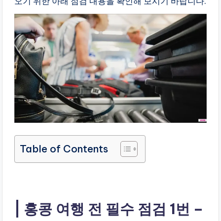
오기 위한 아래 점검 내용을 확인해 보시기 바랍니다.
만
들
어
드
리
는
블
로
그
라
이
프
Table of Contents
홍콩 여행 전 필수 점검 1번 –